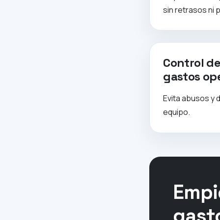
sin retrasos ni 
Control de
gastos op
Evita abusos y 
equipo.
Empi
gast