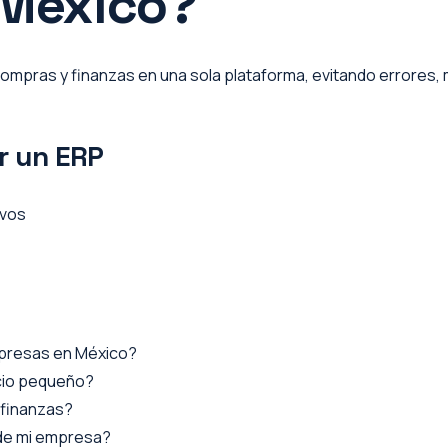
 México?
compras y finanzas en una sola plataforma, evitando errores, m
r un ERP
ivos
mpresas en México?
cio pequeño?
 finanzas?
 de mi empresa?