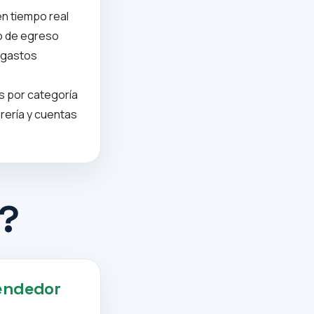
n tiempo real
po de egreso
y gastos
s por categoría
rería y cuentas
?
endedor