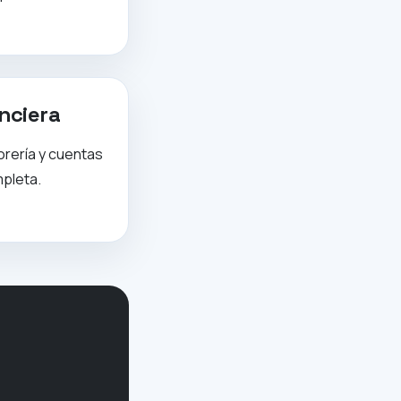
nciera
rería y cuentas
mpleta.