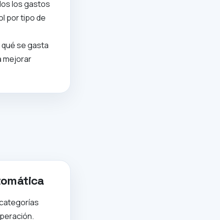
dos los gastos
ol por tipo de
en qué se gasta
a mejorar
tomática
 categorías
operación.