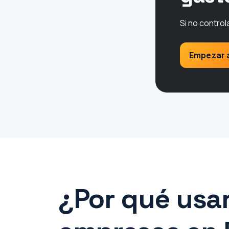
Si no control
Empezar 
¿Por qué usa